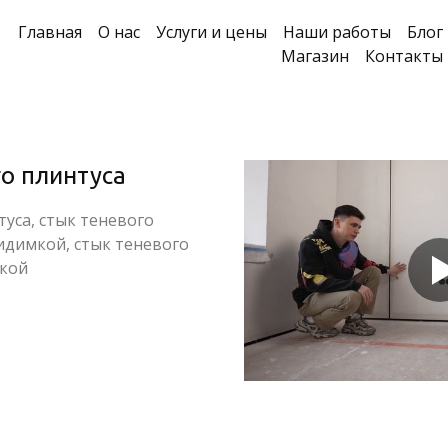
Главная
О нас
Услуги и цены
Наши работы
Блог
Магазин
Контакты
о плинтуса
уса, стык теневого
идимкой, стык теневого
йкой